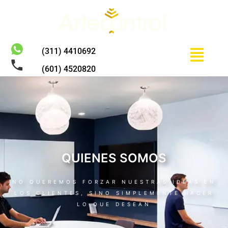
Menú
(311) 4410692
(601) 4520820
QUIENES SOMOS
NO QUEREMOS FORZAR NUESTRAS IDEAS EN
LOS CLIENTES, SINO SIMPLEMENTE HACER
LO QUE DESEAN