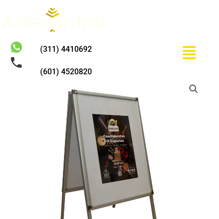
Ir
al
contenido
Menú
(311) 4410692
(601) 4520820
Tablero
Rompetrafico
Abatible
cantidad