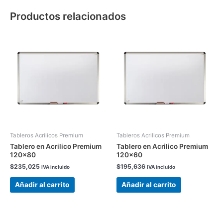
Productos relacionados
Tableros Acrilicos Premium
Tableros Acrilicos Premium
Tablero en Acrilico Premium
Tablero en Acrilico Premium
120×80
120×60
$
235,025
$
195,636
IVA incluido
IVA incluido
Añadir al carrito
Añadir al carrito
Price
Este
Este