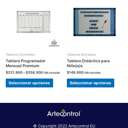
range:
producto
produc
$231,900
tiene
tiene
through
$356,900
múltiples
múltipl
variantes.
variant
Las
Las
opciones
opcion
se
se
pueden
pueden
elegir
elegir
Tableros Borrables
Tableros Borrables
en
en
Tablero Programador
Tablero Didáctico para
Mensual Premium
Niño(a)s
la
la
página
página
$
231,900
–
$
356,900
$
149,900
IVA incluido
IVA incluido
de
de
Seleccionar opciones
Seleccionar opciones
producto
produc
© Copyright 2022 Artecontrol EU