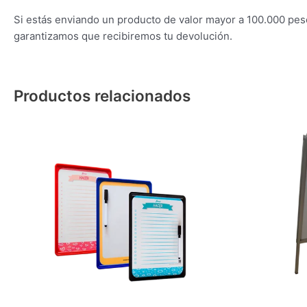
Si estás enviando un producto de valor mayor a 100.000 pes
garantizamos que recibiremos tu devolución.
Productos relacionados
Este
producto
tiene
múltiples
variantes.
Las
opciones
se
pueden
elegir
en
la