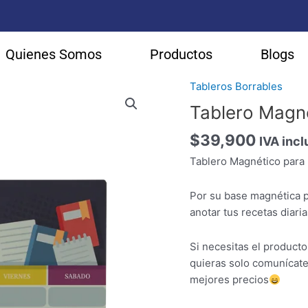
Quienes Somos
Productos
Blogs
Tableros Borrables
Tablero
Magnético
Tablero Magn
para
$
39,900
Nevera
IVA incl
cantidad
Tablero Magnético para
Por su base magnética p
anotar tus recetas diarias
Si necesitas el product
quieras solo comunícate
mejores precios