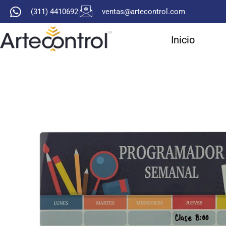
Ir
(311) 4410692
ventas@artecontrol.com
al
contenido
Inicio