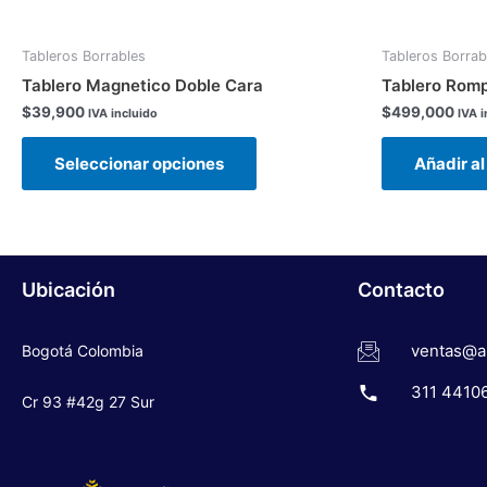
página
de
Tableros Borrables
Tableros Borrab
producto
Tablero Magnetico Doble Cara
Tablero Romp
$
39,900
$
499,000
IVA incluido
IVA i
Seleccionar opciones
Añadir al
Ubicación
Contacto
ventas@a
Bogotá Colombia
311 4410
Cr 93 #42g 27 Sur